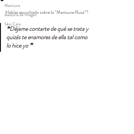
Manicure
Habías escuchado sobre la “Manicure Rusa”? 
Asesoría de Imagen
Skin Care
❝
Déjame contarte de qué se trata y 
quizás te enamores de ella tal como 
lo hice yo
 ❞