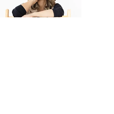
Asesoría de imagen
¿Tu imagen refleja te personalidad?
¡Vamos!