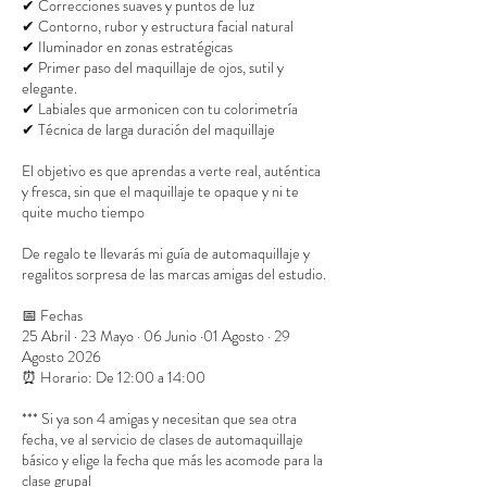
✔ Correcciones suaves y puntos de luz
✔ Contorno, rubor y estructura facial natural
✔ Iluminador en zonas estratégicas
✔ Primer paso del maquillaje de ojos, sutil y
elegante.
✔ Labiales que armonicen con tu colorimetría
✔ Técnica de larga duración del maquillaje
El objetivo es que aprendas a verte real, auténtica
y fresca, sin que el maquillaje te opaque y ni te
quite mucho tiempo
De regalo te llevarás mi guía de automaquillaje y
regalitos sorpresa de las marcas amigas del estudio.
📅 Fechas
25 Abril · 23 Mayo · 06 Junio ·01 Agosto · 29
Agosto 2026
⏰ Horario: De 12:00 a 14:00
*** Si ya son 4 amigas y necesitan que sea otra
fecha, ve al servicio de clases de automaquillaje
básico y elige la fecha que más les acomode para la
clase grupal