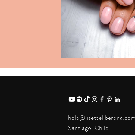
hola@lisetteliberona.co
Santiago, Chile