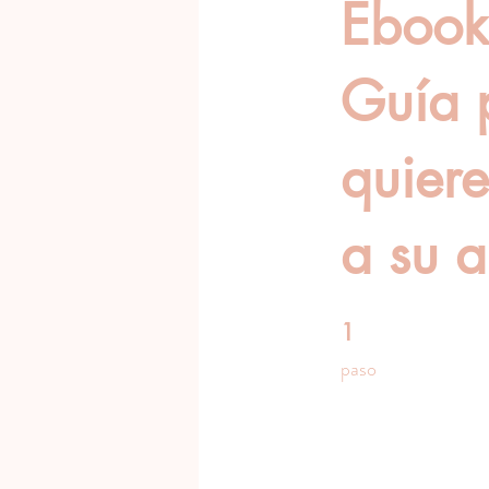
Ebook
Guía 
quiere
a su a
1
1 paso
paso