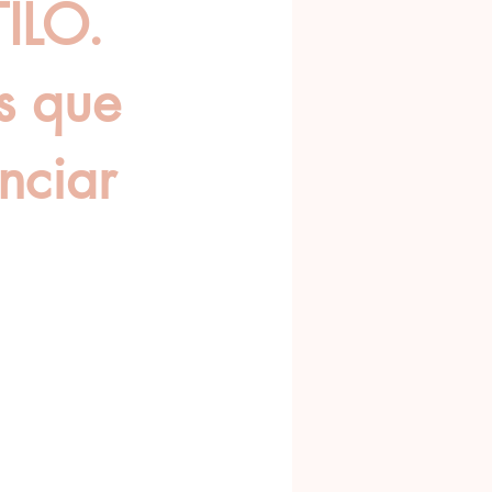
ILO.
s que
nciar