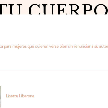
ca para mujeres que quieren verse bien sin renunciar a su auten
Lisette Liberona