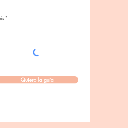
ís
Quiero la guía