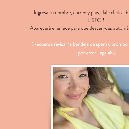
Ingresa tu nombre, correo y país, dale click al 
LISTO!!!
Aparecerá el enlace para que descargues automá
(Recuerda revisar la bandeja de spam y promoci
por error
llega ahí)